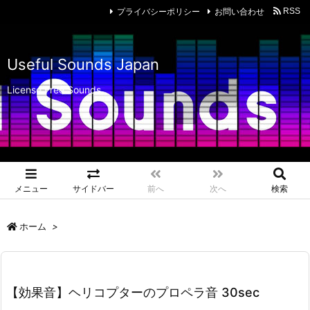
プライバシーポリシー
お問い合わせ
RSS
Useful Sounds Japan
License Free Sounds
メニュー
サイドバー
前へ
次へ
検索
ホーム
>
【効果音】ヘリコプターのプロペラ音 30sec