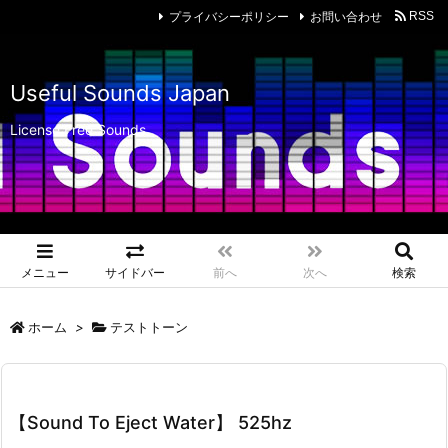
プライバシーポリシー
お問い合わせ
RSS
Useful Sounds Japan
License Free Sounds
メニュー
サイドバー
前へ
次へ
検索
ホーム
>
テストトーン
【Sound To Eject Water】 525hz