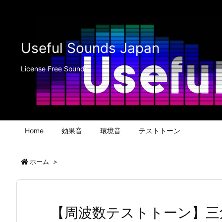
Useful Sounds Japan
License Free Sounds
Home
効果音
環境音
テストトーン
ホーム
>
【周波数テストトーン】三角波2