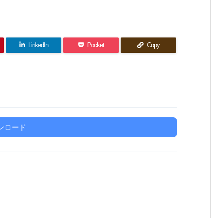
LinkedIn
Pocket
Copy
ンロード