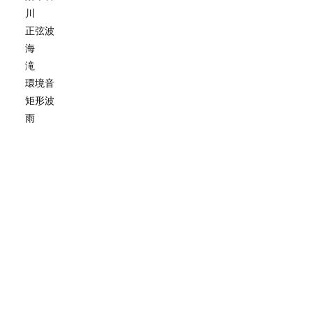
川
正弦波
海
滝
環境音
矩形波
雨