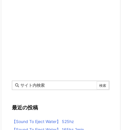
最近の投稿
【Sound To Eject Water】 525hz
【Sound To Eject Water】 165hz 2min