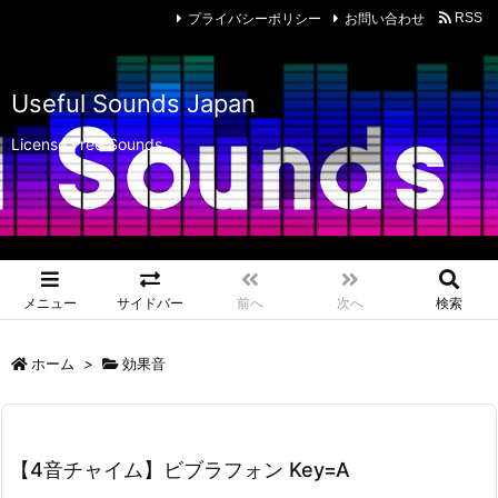
プライバシーポリシー
お問い合わせ
RSS
Useful Sounds Japan
License Free Sounds
メニュー
サイドバー
前へ
次へ
検索
ホーム
>
効果音
【4音チャイム】ビブラフォン Key=A