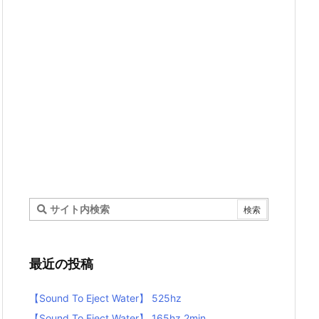
最近の投稿
【Sound To Eject Water】 525hz
【Sound To Eject Water】 165hz 2min