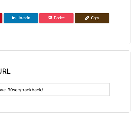
LinkedIn
Pocket
Copy
RL