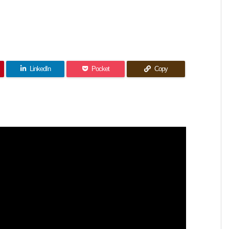
LinkedIn
Pocket
Copy
。