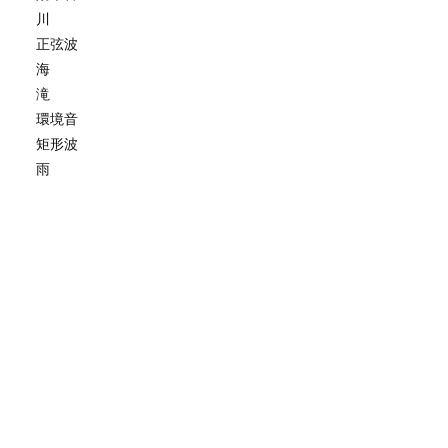
川
正弦波
海
滝
環境音
矩形波
雨