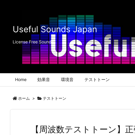
Useful Sounds Japan
License Free Sounds
Home
効果音
環境音
テストトーン
ホーム
>
テストトーン
【周波数テストトーン】正弦波