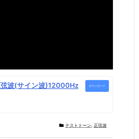
波(サイン波)12000Hz
ダウンロード
テストトーン
,
正弦波