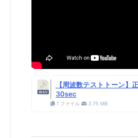
【周波数テストトーン】正弦
30sec
1 ファイル
2.75 MB